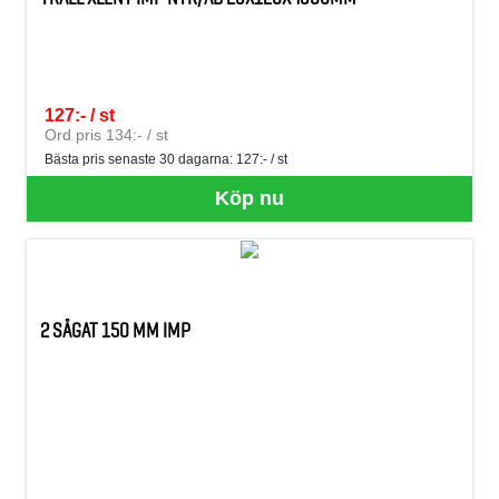
127:- / st
SEK per ST
Ord pris 134:- / st
Bästa pris senaste 30 dagarna:
127:- / st
Köp nu
2 SÅGAT 150 MM IMP