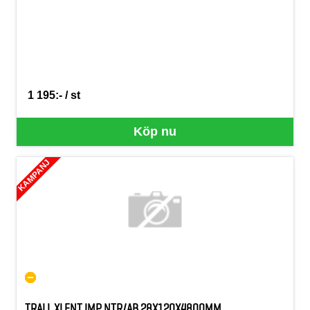
1 195:- / st
SEK per ST
Köp nu
KAMPANJ
TRALL XLENT IMP NTR/AB 28X120X4800MM