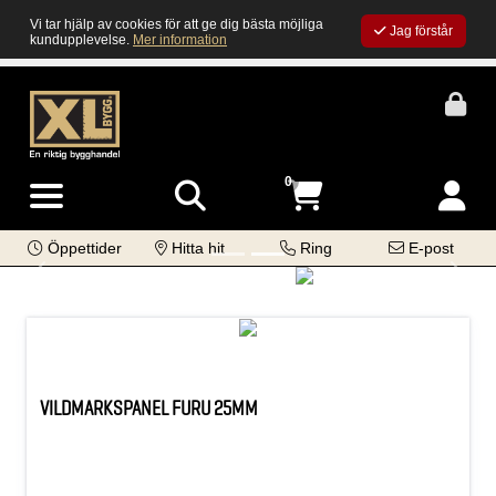
Vi tar hjälp av cookies för att ge dig bästa möjliga
Jag förstår
kundupplevelse.
Mer information
0
Öppettider
Hitta hit
Ring
E-post
Previous
Next
VILDMARKSPANEL FURU 25MM