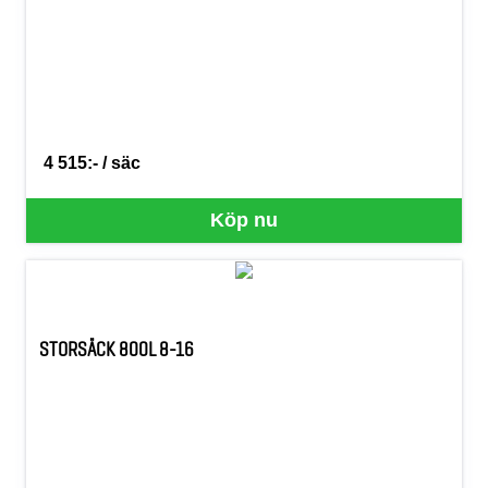
4 515:- / säc
SEK per SÄC
Köp nu
STORSÄCK 800L 8-16