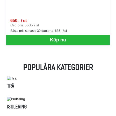
650:- / st
SEK per ST
Ord pris 650:- / st
Bästa pris senaste 30 dagarna:
635:- / st
Köp nu
POPULÄRA KATEGORIER
TRÄ
ISOLERING