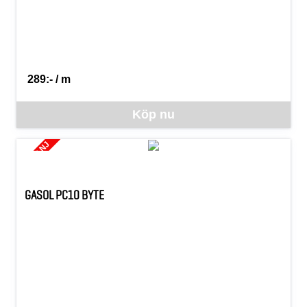
289:- / m
SEK per M
Denna vara går inte att beställa via webben just nu, vänligen konta
Köp nu
KAMPANJ
GASOL PC10 BYTE