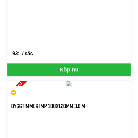
93:- / säc
SEK per SÄC
Köp nu
KAMPANJ
BYGGTIMMER IMP 100X120MM 3,0 M