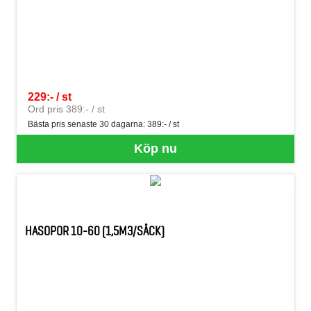
229:- / st
SEK per ST
Ord pris 389:- / st
Bästa pris senaste 30 dagarna:
389:- / st
Köp nu
HASOPOR 10-60 (1,5M3/SÄCK)