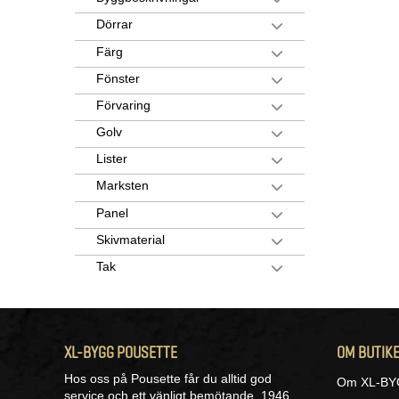
Dörrar
Färg
Fönster
Förvaring
Golv
Lister
Marksten
Panel
Skivmaterial
Tak
XL-BYGG POUSETTE
OM BUTIK
Hos oss på Pousette får du alltid god
Om XL-BY
service och ett vänligt bemötande. 1946