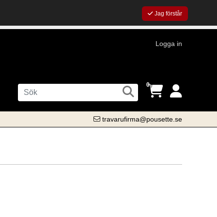
Jag förstår
Logga in
0
travarufirma@pousette.se