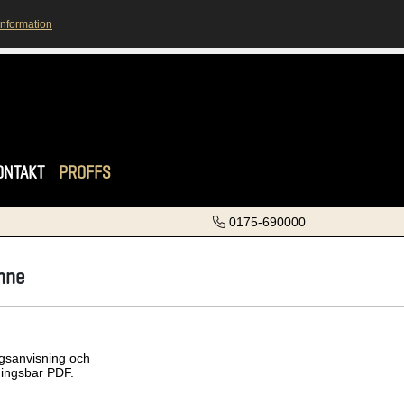
information
ONTAKT
PROFFS
0175-690000
Inne
gsanvisning och
ingsbar PDF.