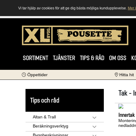
Vi tar hjälp av cookies för att ge dig bästa möjliga kundupplevelse.
Mer 
SORTIMENT
TJÄNSTER
TIPS & RÅD
OM OSS
K
Öppettider
Hitta hit
Tak - 
Tips och råd
Innertak
Altan & Trall
Monterin
nedladdn
Beräkningsverktyg
Byggbeskrivningar