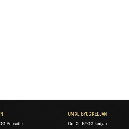
EN
OM XL-BYGG KEDJAN
GG Pousette
Om XL-BYGG kedjan