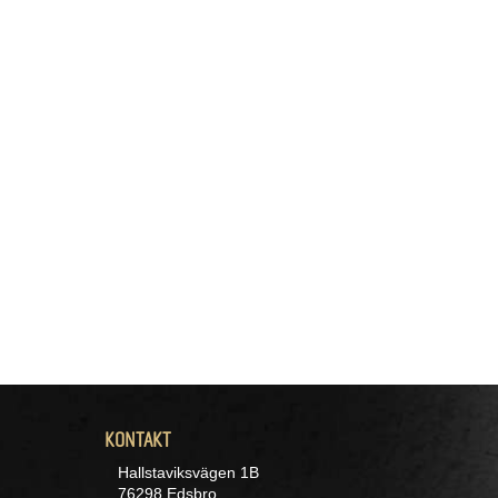
KONTAKT
Hallstaviksvägen 1B
76298 Edsbro