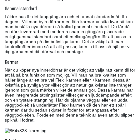
Gammal standard
I äldre hus är det tappgångjärn och ett annat standardmått än
dagens. Vill man byta dörrar men låta karmarna sitta kvar så kan
man beställa nya dörrar i så kallad gammal standard. Du får då
en dörr levererad med moderna snap-in gångjärn placerade
enligt gammal standard samt ett mellangångjärn för att passa in
tappgångjärnen på din befintliga karm. Det är viktigt att man
kontrollmäter innan så att allt passar, kom in till oss så hjälper vi
dig gärna med ditt dörrval och montage.
Karmar
När du köper nya innerdörrar är det viktigt att välja rätt karm till för
att få så bra funktion som möjligt. Vill man ha bra kvalitet som
håller länge är ett bra val Flex+karmen eller +Karmen, dessa är
kvistfria på synliga ytor vilket gör att naturliga kvistar inte tränger
igenom som gula märken vilket de annars gör. Dessa karmar har
även integrerade tätningslister vilket ger en ljuddämpande effekt
och en tystare stängning. Har du ojämna väggar eller en udda
väggtjocklek så underlättar Flex+karmen då den har ett spår i
karmen där du sedan skjuter in foder för att anpassa efter
väggtjockleken. Fördelen med denna teknik är även att du slipper
spikhål i fodret.