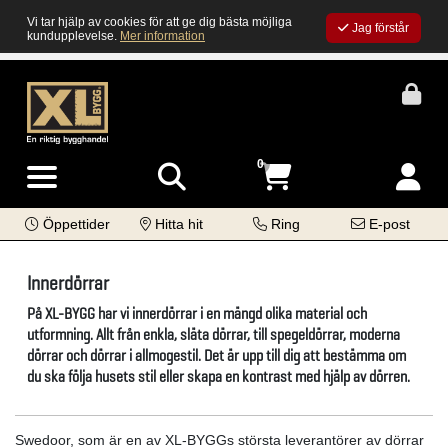
Vi tar hjälp av cookies för att ge dig bästa möjliga
Jag förstår
kundupplevelse.
Mer information
0
Öppettider
Hitta hit
Ring
E-post
Innerdörrar
På XL-BYGG har vi innerdörrar i en mängd olika material och
utformning. Allt från enkla, släta dörrar, till spegeldörrar, moderna
dörrar och dörrar i allmogestil. Det är upp till dig att bestämma om
du ska följa husets stil eller skapa en kontrast med hjälp av dörren.
Swedoor, som är en av XL-BYGGs största leverantörer av dörrar