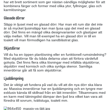
har ett brett sortiment som ger nästan oändliga möjligheter för att
kombinera färger och former med olika ytor, fyllningar, glas och
karmlösningar.
Glasade dörrar
Släpp in ljuset med en glasad dörr. Har man ett rum där det inte
är så mycket ljusinsläpp kan man ljusa upp det med en glasad
dörr. Det finns en mängd olika designvarianter och glastyper att
välja mellan. Vill man till exempel ha en glasad dörr in till en
toalett vill man förmodligen ha sandblästrat glas.
Skjutdörrar
Vill du ha en öppen planlösning eller en funktionell rumsindelning?
Med skjutdörrar får du båda delarna utan att förlora värdefull
golvyta. Det finns flera olika lösningar med infällda skjutdörrar,
skjutdörr med kornisch och olika synliga skenor. Samtliga
innerdörrar går att få som skjutdörrar.
Ljuddämpning
Det är viktigt att fundera på vad du vill att din nya dörr ska klara
av. Massiva innerdörrar har en ljuddämpning och en tyngre mer
exklusiv känsla till skillnad från en lätt innerdörr. Tillsammans med
en karm med tätningslist dämpar den ljud bra vilket kan vara att
föredra till sovrum, tvättstuga, toalett mm.