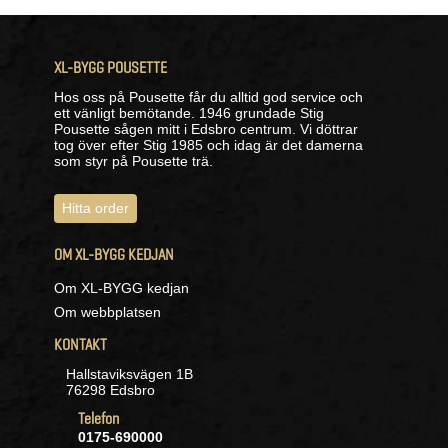
XL-BYGG POUSETTE
Hos oss på Pousette får du alltid god service och
ett vänligt bemötande. 1946 grundade Stig
Pousette sågen mitt i Edsbro centrum. Vi döttrar
tog över efter Stig 1985 och idag är det damerna
som styr på Pousette trä.
Hitta order
OM XL-BYGG KEDJAN
Om XL-BYGG kedjan
Om webbplatsen
KONTAKT
Hallstaviksvägen 1B
76298 Edsbro
Telefon
0175-690000