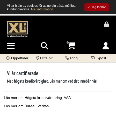
Vi tar hjälp av cookies för att ge dig bästa möjliga
Jag förstår
kundupplevelse.
Mer information
0
Öppettider
Hitta hit
Ring
E-post
Vi är certifierade
Med högsta kreditvärdighet. Läs mer om vad det innebär här!
Läs mer om Högsta kreditvärdering, AAA
Läs mer om Bureau Veritas