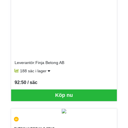
Leverantör:Finja Betong AB
188 säc i lager
92:50 / säc
SEK per SÄC
Köp nu