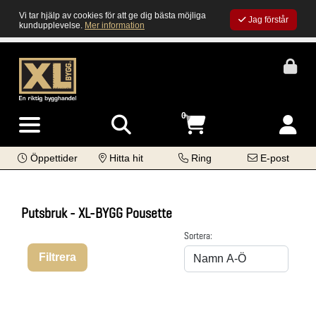
Vi tar hjälp av cookies för att ge dig bästa möjliga
Jag förstår
kundupplevelse.
Mer information
0
Öppettider
Hitta hit
Ring
E-post
Putsbruk - XL-BYGG Pousette
Sortera:
Filtrera