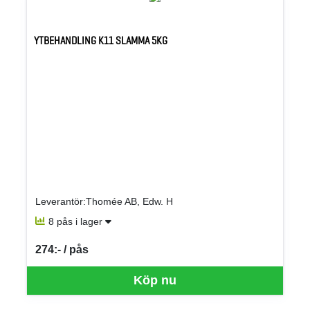
YTBEHANDLING K11 SLAMMA 5KG
Leverantör:Thomée AB, Edw. H
8 pås i lager
274:- / pås
SEK per PÅS
Köp nu