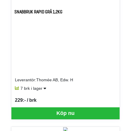
SNABBRUK RAPID GRÅ 1,2KG
Leverantör:Thomée AB, Edw. H
7 brk i lager
229:- / brk
SEK per BRK
Köp nu