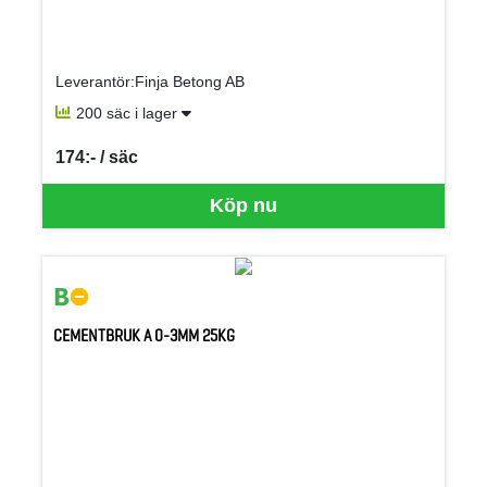
Leverantör:Finja Betong AB
200 säc i lager
174:- / säc
SEK per SÄC
Köp nu
CEMENTBRUK A 0-3MM 25KG