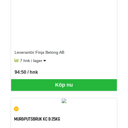
Leverantör:Finja Betong AB
7 hnk i lager
94:50 / hnk
SEK per HNK
Köp nu
MUR&PUTSBRUK KC B 25KG