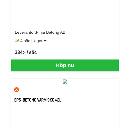
Leverantör:Finja Betong AB
4 säc i lager
334:- / säc
SEK per SÄC
Köp nu
EPS-BETONG VARM 9KG 42L