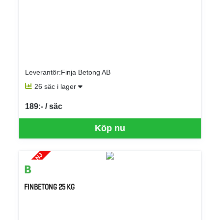
Leverantör:Finja Betong AB
26 säc i lager
189:- / säc
SEK per SÄC
Köp nu
KAMPANJ
FINBETONG 25 KG