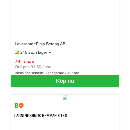
Leverantör:Finja Betong AB
245 säc i lager
79:- / säc
SEK per SÄC
Ord pris 91:50 / säc
Bästa pris senaste 30 dagarna:
79:- / säc
Köp nu
LAGNINGSBRUK HEMMAFIX 1KG