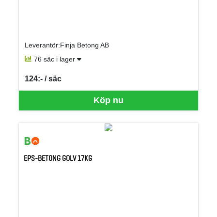
Leverantör:Finja Betong AB
76 säc i lager
124:- / säc
SEK per SÄC
Köp nu
EPS-BETONG GOLV 17KG