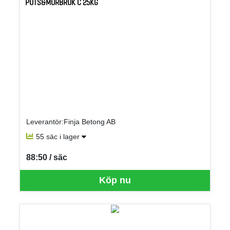
PUTS&MURBRUK C 25KG
Leverantör:Finja Betong AB
55 säc i lager
88:50 / säc
SEK per SÄC
Köp nu