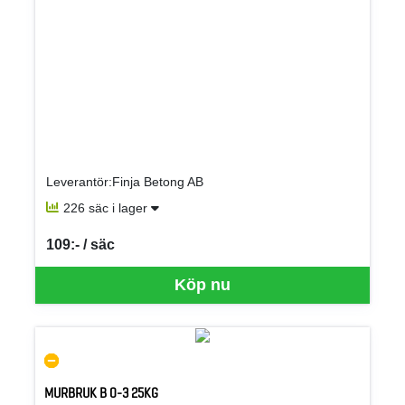
Leverantör:Finja Betong AB
226 säc i lager
109:- / säc
SEK per SÄC
Köp nu
MURBRUK B 0-3 25KG