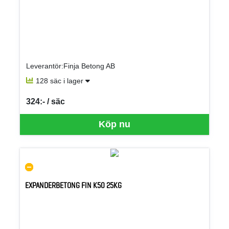
Leverantör:Finja Betong AB
128 säc i lager
324:- / säc
SEK per SÄC
Köp nu
EXPANDERBETONG FIN K50 25KG