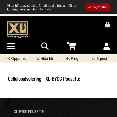
Vi tar hjälp av cookies för att ge dig bästa möjliga
Jag förstår
kundupplevelse.
Mer information
0
Öppettider
Hitta hit
Ring
E-post
Cellulosaisolering - XL-BYGG Pousette
XL-BYGG POUSETTE