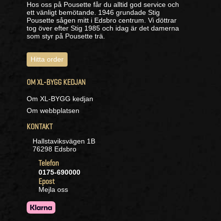
Hos oss på Pousette får du alltid god service och
ett vänligt bemötande. 1946 grundade Stig
Pousette sågen mitt i Edsbro centrum. Vi döttrar
tog över efter Stig 1985 och idag är det damerna
som styr på Pousette trä.
Hitta order
OM XL-BYGG KEDJAN
Om XL-BYGG kedjan
Om webbplatsen
KONTAKT
Hallstaviksvägen 1B
76298 Edsbro
Telefon
0175-690000
Epost
Mejla oss