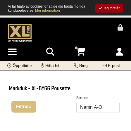
Vi tar hjälp av cookies för att ge dig bästa möjliga
Jag förstår
kundupplevelse.
Mer information
0
Öppettider
Hitta hit
Ring
E-post
Markduk - XL-BYGG Pousette
Sortera:
Filtrera