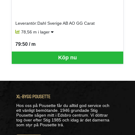
Leverantör:Dahl Sverige AB AO GG Carat
78,56 m i lager
79:50 / m
SEK per M
Köp nu
XL-BYGG POUSETTE
Hos oss på Pousette får du alltid god service och
ett vänligt bemötande. 1946 grundade Stig
Pousette sågen mitt i Edsbro centrum. Vi döttrar
tog över efter Stig 1985 och idag är det damerna
som styr på Pousette trä.