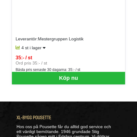
Leverantör:Mestergruppen Logistik
4 st i lager
35:- / st
SEK per ST
Ord pris 35:- / st
Bästa pris senaste 30 dagarna:
35:- / st
Köp nu
XL-BYGG POUSETTE
Hos oss på Pousette får du alltid god service och
ett vänligt bemötande. 1946 grundade Stig
Pousette sågen mitt i Edsbro centrum. Vi döttrar