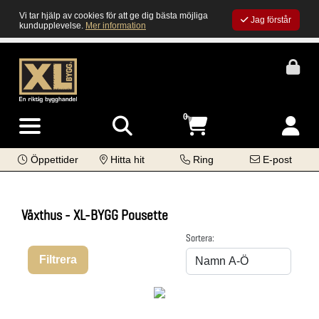
Vi tar hjälp av cookies för att ge dig bästa möjliga
Jag förstår
kundupplevelse.
Mer information
0
Öppettider
Hitta hit
Ring
E-post
Växthus - XL-BYGG Pousette
Sortera:
Filtrera