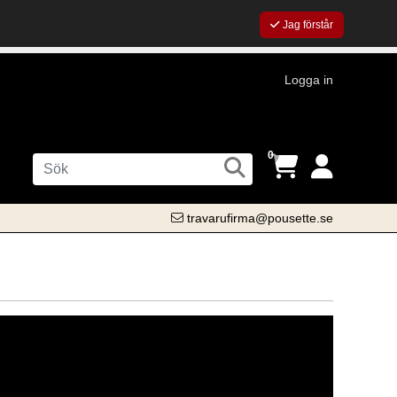
Jag förstår
Logga in
0
travarufirma@pousette.se