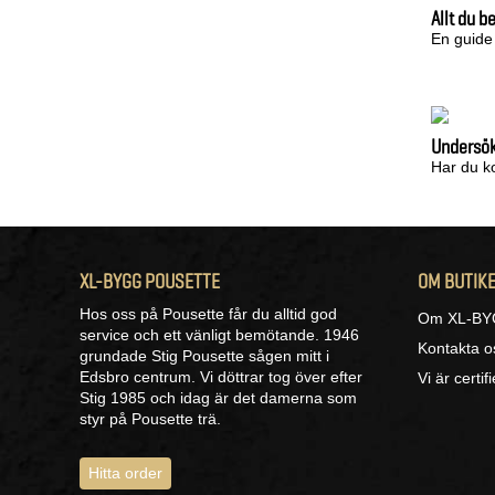
Allt du b
En guide
Undersök 
Har du ko
XL-BYGG POUSETTE
OM BUTIK
Hos oss på Pousette får du alltid god
Om XL-BY
service och ett vänligt bemötande. 1946
Kontakta o
grundade Stig Pousette sågen mitt i
Edsbro centrum. Vi döttrar tog över efter
Vi är certif
Stig 1985 och idag är det damerna som
styr på Pousette trä.
Hitta order