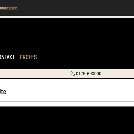
information
ONTAKT
PROFFS
0175-690000
Ute