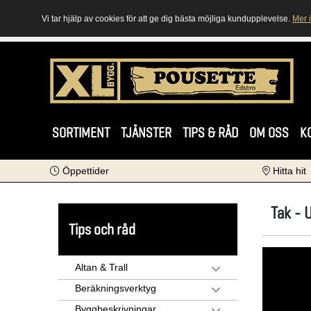
Vi tar hjälp av cookies för att ge dig bästa möjliga kundupplevelse.
Mer 
SORTIMENT
TJÄNSTER
TIPS & RÅD
OM OSS
K
Öppettider
Hitta hit
Tak - 
Tips och råd
Altan & Trall
Beräkningsverktyg
Byggbeskrivningar