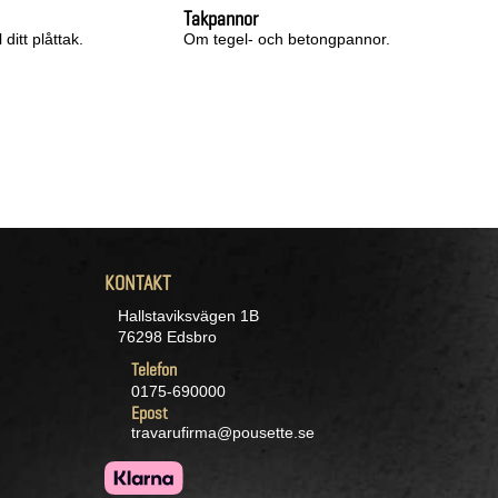
Takpannor
ditt plåttak.
Om tegel- och betongpannor.
KONTAKT
Hallstaviksvägen 1B
76298 Edsbro
Telefon
0175-690000
Epost
travarufirma@pousette.se