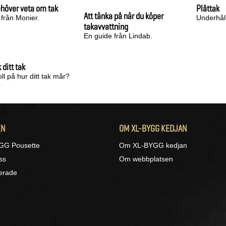
ehöver veta om tak
Plåttak
Att tänka på när du köper
 från Monier.
Underhåll 
takavvattning
En guide från Lindab.
ditt tak
ll på hur ditt tak mår?
EN
OM XL-BYGG KEDJAN
GG Pousette
Om XL-BYGG kedjan
ss
Om webbplatsen
ierade