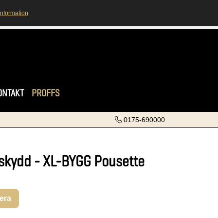
information
ONTAKT
PROFFS
0175-690000
skydd - XL-BYGG Pousette
rera