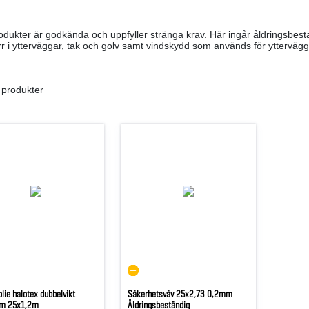
odukter är godkända och uppfyller stränga krav. Här ingår åldringsbest
r i ytterväggar, tak och golv samt vindskydd som används för yttervägg
 produkter
lie halotex dubbelvikt
Säkerhetsväv 25x2,73 0,2mm
m 25x1,2m
Åldringsbeständig