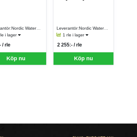
Leverantör:Nordic Waterproofing AB
Leverantör:Nordic Waterproofing AB
rle i lager
1 rle i lager
 / rle
2 255:- / rle
per RLE
SEK per RLE
Köp nu
Köp nu