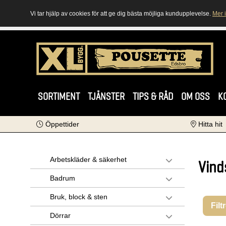
Vi tar hjälp av cookies för att ge dig bästa möjliga kundupplevelse.
Mer 
SORTIMENT
TJÄNSTER
TIPS & RÅD
OM OSS
K
Öppettider
Hitta hit
Arbetskläder & säkerhet
Vind
Badrum
Bruk, block & sten
Filt
Dörrar