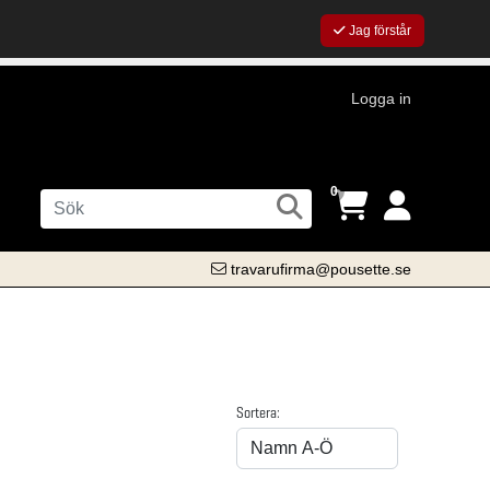
Jag förstår
Logga in
0
travarufirma@pousette.se
Sortera: