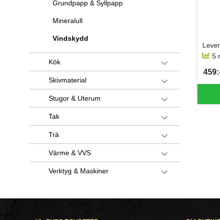
Grundpapp & Syllpapp
Mineralull
Vindskydd
5 
Kök
459:-
SEK 
Skivmaterial
Stugor & Uterum
Tak
Trä
Värme & VVS
Verktyg & Maskiner