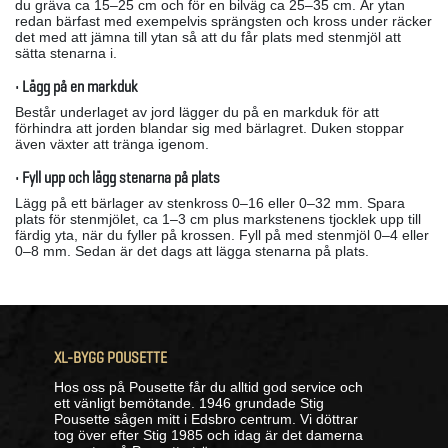
du gräva ca 15–25 cm och för en bilväg ca 25–35 cm. Är ytan
redan bärfast med exempelvis sprängsten och kross under räcker
det med att jämna till ytan så att du får plats med stenmjöl att
sätta stenarna i.
• Lägg på en markduk
Består underlaget av jord lägger du på en markduk för att
förhindra att jorden blandar sig med bärlagret. Duken stoppar
även växter att tränga igenom.
• Fyll upp och lägg stenarna på plats
Lägg på ett bärlager av stenkross 0–16 eller 0–32 mm. Spara
plats för stenmjölet, ca 1–3 cm plus markstenens tjocklek upp till
färdig yta, när du fyller på krossen. Fyll på med stenmjöl 0–4 eller
0–8 mm. Sedan är det dags att lägga stenarna på plats.
XL-BYGG POUSETTE
Hos oss på Pousette får du alltid god service och
ett vänligt bemötande. 1946 grundade Stig
Pousette sågen mitt i Edsbro centrum. Vi döttrar
tog över efter Stig 1985 och idag är det damerna