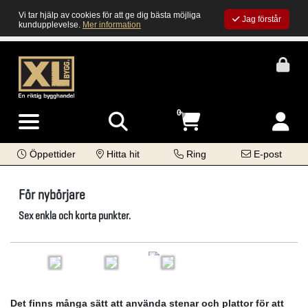
Vi tar hjälp av cookies för att ge dig bästa möjliga
Jag förstår
kundupplevelse.
Mer information
0
Öppettider
Hitta hit
Ring
E-post
För nybörjare
Sex enkla och korta punkter.
Det finns många sätt att använda stenar och plattor för att