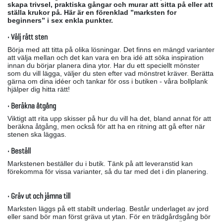
skapa trivsel, praktiska gångar och murar att sitta på eller att
ställa krukor på. Här är en förenklad ”marksten for
beginners” i sex enkla punkter.
• Välj rätt sten
Börja med att titta på olika lösningar. Det finns en mängd varianter
att välja mellan och det kan vara en bra idé att söka inspiration
innan du börjar planera dina ytor. Har du ett speciellt mönster
som du vill lägga, väljer du sten efter vad mönstret kräver. Berätta
gärna om dina idéer och tankar för oss i butiken - våra bollplank
hjälper dig hitta rätt!
• Beräkna åtgång
Viktigt att rita upp skisser på hur du vill ha det, bland annat för att
beräkna åtgång, men också för att ha en ritning att gå efter när
stenen ska läggas.
• Beställ
Markstenen beställer du i butik. Tänk på att leveranstid kan
förekomma för vissa varianter, så du tar med det i din planering.
• Gräv ut och jämna till
Marksten läggs på ett stabilt underlag. Består underlaget av jord
eller sand bör man först gräva ut ytan. För en trädgårdsgång bör