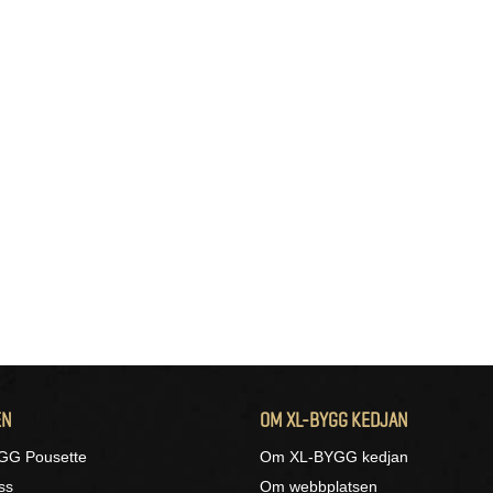
EN
OM XL-BYGG KEDJAN
GG Pousette
Om XL-BYGG kedjan
ss
Om webbplatsen