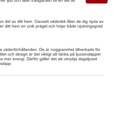
er ljus och låter trädgården bli en del av
n del av ditt hem. Oavsett väderlek låter de dig njuta av
er ditt hem en unik prägel och höjer både njutningsgrad
la väderförhållanden. De är noggrannhet tillverkade för
et och design är det viktigt att tänka på ljussinsläppet
 mer energi. Därför gäller det att utnyttja dagsljuset
insläpp.