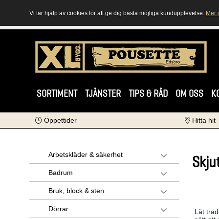
Vi tar hjälp av cookies för att ge dig bästa möjliga kundupplevelse.
Mer 
SORTIMENT
TJÄNSTER
TIPS & RÅD
OM OSS
K
Öppettider
Hitta hit
Arbetskläder & säkerhet
Skju
Badrum
Bruk, block & sten
Dörrar
Låt träd