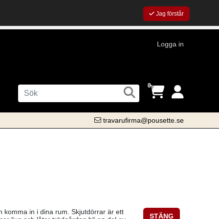
Jag förstår
Logga in
0
travarufirma@pousette.se
en komma in i dina rum. Skjutdörrar är ett
STÄNG