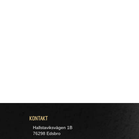
KONTAKT
Hallstaviksvägen 1B
76298 Edsbro