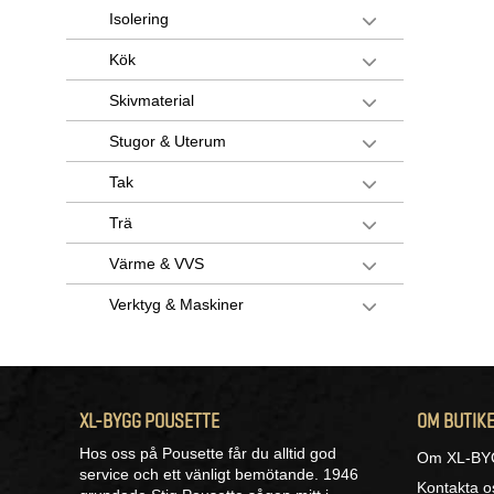
Isolering
Kök
Skivmaterial
Stugor & Uterum
Tak
Trä
Värme & VVS
Verktyg & Maskiner
XL-BYGG POUSETTE
OM BUTIK
Hos oss på Pousette får du alltid god
Om XL-BY
service och ett vänligt bemötande. 1946
Kontakta o