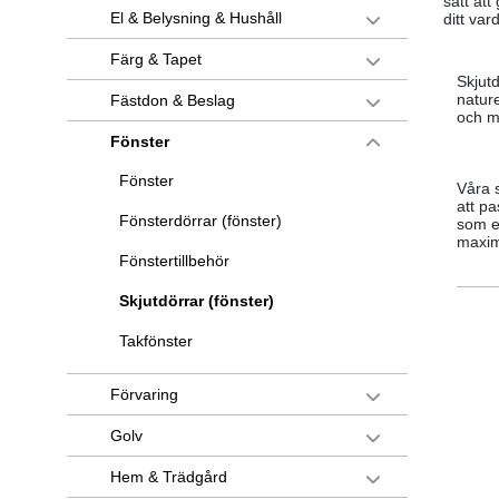
sätt att
El & Belysning & Hushåll
ditt va
Färg & Tapet
Skjutd
natur
Fästdon & Beslag
och m
Fönster
Fönster
Våra s
att pa
Fönsterdörrar (fönster)
som et
maxima
Fönstertillbehör
Skjutdörrar (fönster)
Takfönster
Förvaring
Golv
Hem & Trädgård