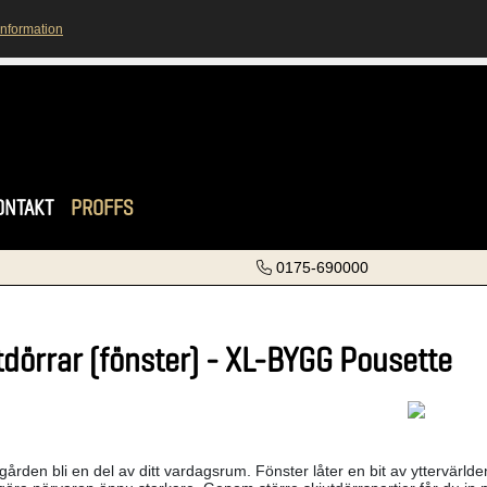
information
ONTAKT
PROFFS
0175-690000
tdörrar (fönster) - XL-BYGG Pousette
gården bli en del av ditt vardagsrum. Fönster låter en bit av yttervärld