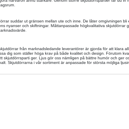
 göra närvaron ännu starkare. Genom större skjutdörrspartier får du in m
rdagsrum.
örrar suddar ut gränsen mellan ute och inne. De låter omgivningen bli e
ens nyanser och skiftningar. Måttanpassade högkvalitativa skjutdörrar g
arknadsvärde.
kjutdörrar från marknadsledande leverantörer är gjorda för att klara al
ssa dig som ställer höga krav på både kvalitet och design. Förutom kvalit
t skjutdörrsparti ger. Ljus gör oss nämligen på bättre humör och ger oss
lt. Skjutdörrarna i vår sortiment är anpassade för största möjliga ljus